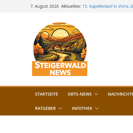
Zum
Aktuelles:
15. Kapellenlauf in Vorra 
7. August 2026
Inhalt
Jubiläum
Bamberg im Blues-Fieber: F
springen
Böhmerwiese
„Bamberger Böhnla“: Kaff
Lebenshilfe
Aschbacher Kerwa startet 
Vollsperrung am Friedhof i
August gesperrt
STARTSEITE
ORTS-NEWS
NACHRICHT
RATGEBER
INFOTHEK