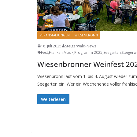
VERANSTALTUNGEN
WIESENBRONN
18. Juli 2025
Steigerwald-News
Fest
,
Franken
,
Musik
,
Programm 2025
,
Seegarten
,
Steigerw
Wiesenbronner Weinfest 20
Wiesenbronn lädt vom 1. bis 4. August wieder zu
Seegarten ein. Wer ein Wochenende voller fränkis
Weiterlesen