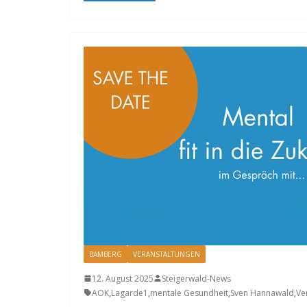
BAMBERG
VERANSTALTUNGEN
12. August 2025
Steigerwald-News
AOK
,
Lagarde1
,
mentale Gesundheit
,
Sven Hannawald
,
Ve