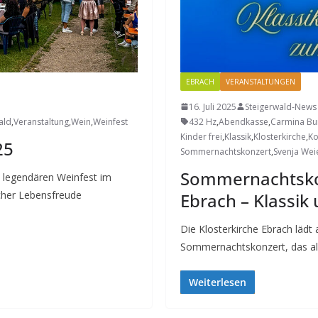
EBRACH
VERANSTALTUNGEN
16. Juli 2025
Steigerwald-News
ald
,
Veranstaltung
,
Wein
,
Weinfest
432 Hz
,
Abendkasse
,
Carmina Bu
Kinder frei
,
Klassik
,
Klosterkirche
,
Ko
25
Sommernachtskonzert
,
Svenja Wei
Sommernachtskon
m legendären Weinfest im
cher Lebensfreude
Ebrach – Klassi
Die Klosterkirche Ebrach lädt
Sommernachtskonzert, das all
Weiterlesen