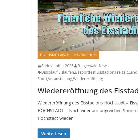
HÖCHSTADT AISCH
NACHRICHTEN
8. November 2025
Steigerwald-News
Discolauf
,
Eislaufen
,
Eissportfest
,
Eisstadion
,
Freizeit
,
Land
Sport
,
Veranstaltung
,
Wiedereröffnung
Wiedereröffnung des Eissta
Wiedereröffnung des Eisstadions Höchstadt – Eissp
HÖCHSTADT – Nach einer umfangreichen Sanierung
Höchstadt wieder
Weiterlesen