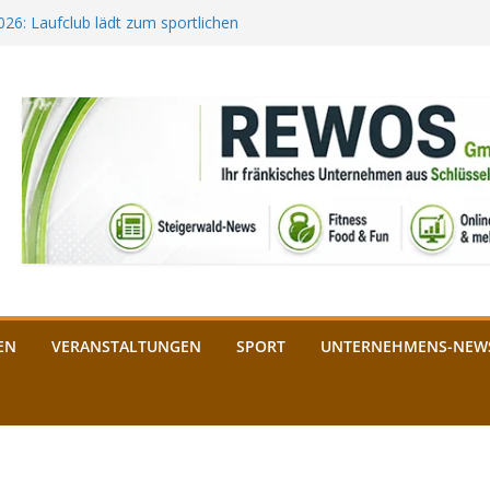
2026: Laufclub lädt zum sportlichen
estival startet auf der
ee aus Bamberg unterstützt die
bald: Das ist heuer geboten
n Schlüsselfeld: Kreuzung ab 3.
EN
VERANSTALTUNGEN
SPORT
UNTERNEHMENS-NEW