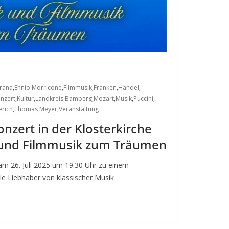
rana
,
Ennio Morricone
,
Filmmusik
,
Franken
,
Händel
,
nzert
,
Kultur
,
Landkreis Bamberg
,
Mozart
,
Musik
,
Puccini
,
erich
,
Thomas Meyer
,
Veranstaltung
zert in der Klosterkirche
k und Filmmusik zum Träumen
 am 26. Juli 2025 um 19.30 Uhr zu einem
e Liebhaber von klassischer Musik