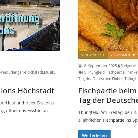
SCHLÜSSELFELD
VERANSTALTUNG
18. September 2025
Steigerw
kreis Erlangen-Höchstadt
,
Musik
,
FC Thüngfeld
,
Fischpartie
,
Franke
Tag der Deutschen Einheit
,
Thüngf
dions Höchstadt
Fischpartie beim
Tag der Deutsche
ortfest und freier Discolauf
 öffnet das Eisstadion
Thüngfeld. Am Freitag, den 3.
alljährlichen Fischpartie ins Sp
Weiterlesen