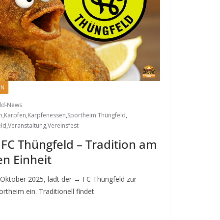
EN
ald-News
n
,
Karpfen
,
Karpfenessen
,
Sportheim Thüngfeld
,
eld
,
Veranstaltung
,
Vereinsfest
 FC Thüngfeld – Tradition am
n Einheit
 Oktober 2025, lädt der → FC Thüngfeld zur
ortheim ein. Traditionell findet