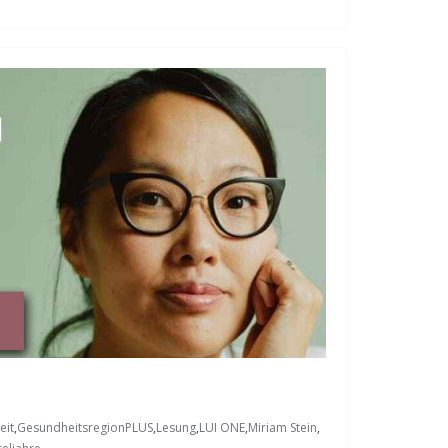
eit
,
GesundheitsregionPLUS
,
Lesung
,
LUI ONE
,
Miriam Stein
,