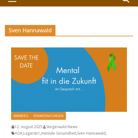
Sven Hannawald
BAMBERG
VERANSTALTUNGEN
12. August 2025
Steigerwald-News
AOK
,
Lagarde1
,
mentale Gesundheit
,
Sven Hannawald
,