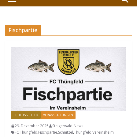
Fischpartie
SCHLÜSSELFELD
VERANSTALTUNGEN
29. Dezember 2025
Steigerwald-News
FC Thüngfeld
,
Fischpartie
,
Schnitzel
,
Thüngfeld
,
Vereinsheim