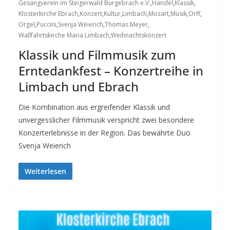
Gesangverein im Steigerwald Burgebrach e.V.
,
Händel
,
Klassik
,
Klosterkirche Ebrach
,
Konzert
,
Kultur
,
Limbach
,
Mozart
,
Musik
,
Orff
,
Orgel
,
Puccini
,
Svenja Weierich
,
Thomas Meyer
,
Wallfahrtskirche Maria Limbach
,
Weihnachtskonzert
Klassik und Filmmusik zum
Erntedankfest – Konzertreihe in
Limbach und Ebrach
Die Kombination aus ergreifender Klassik und
unvergesslicher Filmmusik verspricht zwei besondere
Konzerterlebnisse in der Region. Das bewährte Duo
Svenja Weierich
Weiterlesen