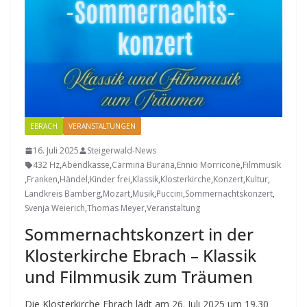
EBRACH
VERANSTALTUNGEN
16. Juli 2025
Steigerwald-News
432 Hz
,
Abendkasse
,
Carmina Burana
,
Ennio Morricone
,
Filmmusik
,
Franken
,
Händel
,
Kinder frei
,
Klassik
,
Klosterkirche
,
Konzert
,
Kultur
,
Landkreis Bamberg
,
Mozart
,
Musik
,
Puccini
,
Sommernachtskonzert
,
Svenja Weierich
,
Thomas Meyer
,
Veranstaltung
Sommernachtskonzert in der
Klosterkirche Ebrach – Klassik
und Filmmusik zum Träumen
Die Klosterkirche Ebrach lädt am 26. Juli 2025 um 19.30