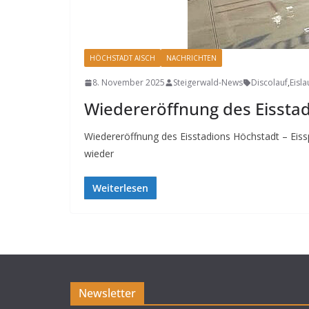
HÖCHSTADT AISCH
NACHRICHTEN
8. November 2025
Steigerwald-News
Discolauf
,
Eisla
Wiedereröffnung des Eissta
Wiedereröffnung des Eisstadions Höchstadt – Eis
wieder
Weiterlesen
Newsletter