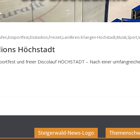
ufen
,
Eissportfest
,
Eisstadion
,
Freizeit
,
Landkreis Erlangen-Höchstadt
,
Musik
,
Sport
,
V
dions Höchstadt
sportfest und freier Discolauf HÖCHSTADT – Nach einer umfangreiche
Steigerwald-News-Logo
Themenschw