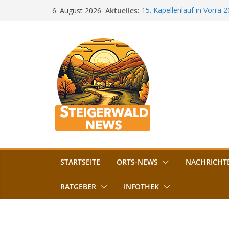
Zum
Aktuelles:
15. Kapellenlauf in Vorra 
6. August 2026
Inhalt
Jubiläum
Bamberg im Blues-Fieber: F
springen
Böhmerwiese
„Bamberger Böhnla“: Kaff
Lebenshilfe
Aschbacher Kerwa startet 
Vollsperrung am Friedhof i
August gesperrt
STARTSEITE
ORTS-NEWS
NACHRICHT
RATGEBER
INFOTHEK