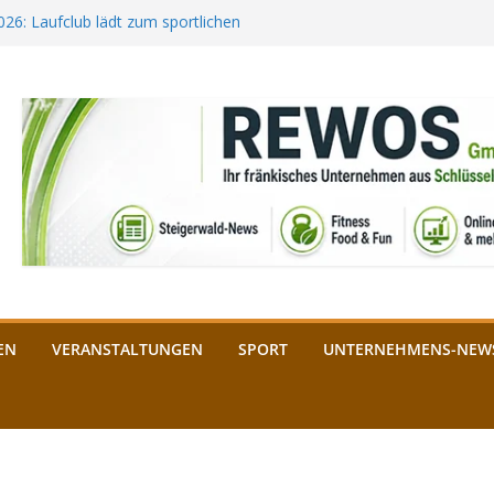
2026: Laufclub lädt zum sportlichen
estival startet auf der
ee aus Bamberg unterstützt die
bald: Das ist heuer geboten
n Schlüsselfeld: Kreuzung ab 3.
EN
VERANSTALTUNGEN
SPORT
UNTERNEHMENS-NEW