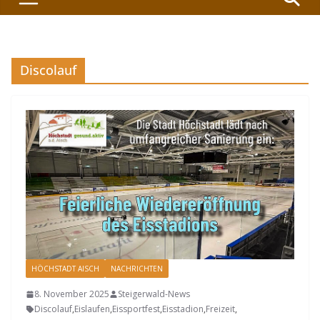
Discolauf
HÖCHSTADT AISCH
NACHRICHTEN
8. November 2025
Steigerwald-News
Discolauf
,
Eislaufen
,
Eissportfest
,
Eisstadion
,
Freizeit
,