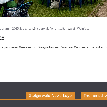
rogramm 2025
,
Seegarten
,
Steigerwald
,
Veranstaltung
,
Wein
,
Weinfest
25
 legendären Weinfest im Seegarten ein. Wer ein Wochenende voller f
Steigerwald-News-Logo
Themenschw