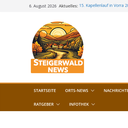
Zum
Aktuelles:
15. Kapellenlauf in Vorra 
6. August 2026
Inhalt
Jubiläum
Bamberg im Blues-Fieber: F
springen
Böhmerwiese
„Bamberger Böhnla“: Kaff
Lebenshilfe
Aschbacher Kerwa startet 
Vollsperrung am Friedhof i
August gesperrt
STARTSEITE
ORTS-NEWS
NACHRICHT
RATGEBER
INFOTHEK