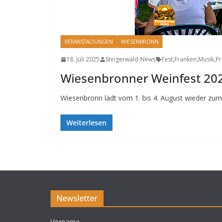
VERANSTALTUNGEN
WIESENBRONN
18. Juli 2025
Steigerwald-News
Fest
,
Franken
,
Musik
,
P
Wiesenbronner Weinfest 20
Wiesenbronn lädt vom 1. bis 4. August wieder zum
Weiterlesen
Newsletter
Vorname