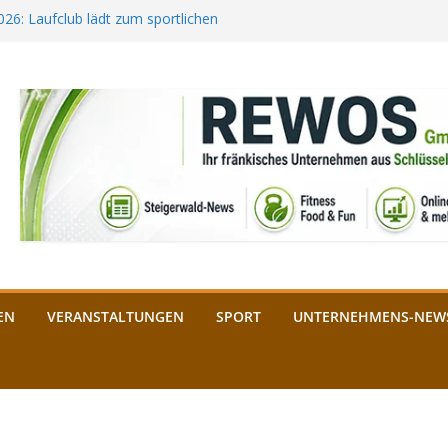
2026: Laufclub lädt zum sportlichen
estival startet auf der
ee aus Bamberg unterstützt die
bald: Das ist heuer geboten
n Schlüsselfeld: Kreuzung ab 3.
EN
VERANSTALTUNGEN
SPORT
UNTERNEHMENS-NEW