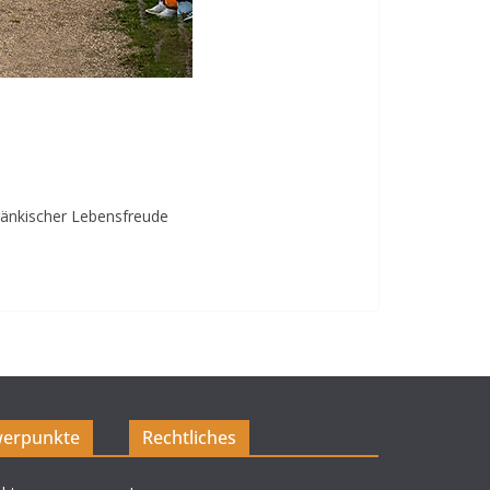
ränkischer Lebensfreude
erpunkte
Rechtliches