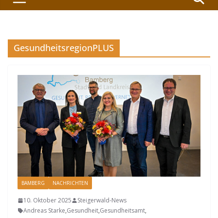
GesundheitsregionPLUS
BAMBERG
NACHRICHTEN
10. Oktober 2025
Steigerwald-News
Andreas Starke
,
Gesundheit
,
Gesundheitsamt
,