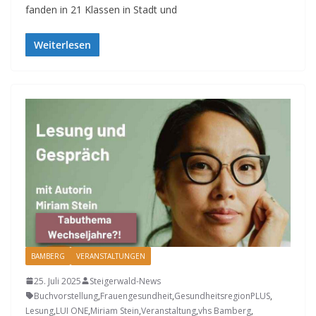
fanden in 21 Klassen in Stadt und
Weiterlesen
BAMBERG
VERANSTALTUNGEN
25. Juli 2025
Steigerwald-News
Buchvorstellung
,
Frauengesundheit
,
GesundheitsregionPLUS
,
Lesung
,
LUI ONE
,
Miriam Stein
,
Veranstaltung
,
vhs Bamberg
,