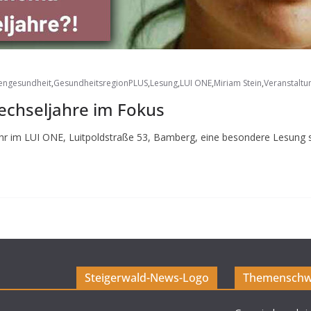
engesundheit
,
GesundheitsregionPLUS
,
Lesung
,
LUI ONE
,
Miriam Stein
,
Veranstaltu
echseljahre im Fokus
r im LUI ONE, Luitpoldstraße 53, Bamberg, eine besondere Lesung s
Steigerwald-News-Logo
Themenschw