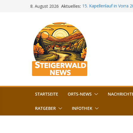
Zum
Aktuelles:
15. Kapellenlauf in Vorra 
8. August 2026
Inhalt
Jubiläum
Bamberg im Blues-Fieber: F
springen
Böhmerwiese
„Bamberger Böhnla“: Kaff
Lebenshilfe
Aschbacher Kerwa startet 
Vollsperrung am Friedhof i
August gesperrt
STARTSEITE
ORTS-NEWS
NACHRICHT
RATGEBER
INFOTHEK