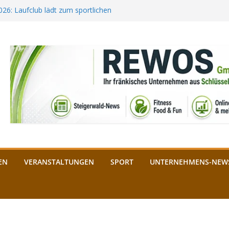
2026: Laufclub lädt zum sportlichen
estival startet auf der
ee aus Bamberg unterstützt die
bald: Das ist heuer geboten
n Schlüsselfeld: Kreuzung ab 3.
EN
VERANSTALTUNGEN
SPORT
UNTERNEHMENS-NEW