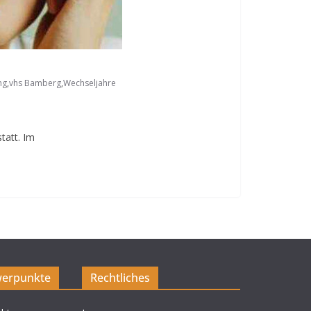
ng
,
vhs Bamberg
,
Wechseljahre
tatt. Im
erpunkte
Rechtliches