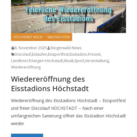
HÖCHSTADT AISCH
NACHRICHTEN
8. November 2025
Steigerwald-News
Discolauf
,
Eislaufen
,
Eissportfest
,
Eisstadion
,
Freizeit
,
Landkreis Erlangen-Höchstadt
,
Musik
,
Sport
,
Veranstaltung
,
Wiedereröffnung
Wiedereröffnung des
Eisstadions Höchstadt
Wiedereröffnung des Eisstadions Höchstadt – Eissportfest
und freier Discolauf HÖCHSTADT – Nach einer
umfangreichen Sanierung öffnet das Eisstadion Höchstadt
wieder