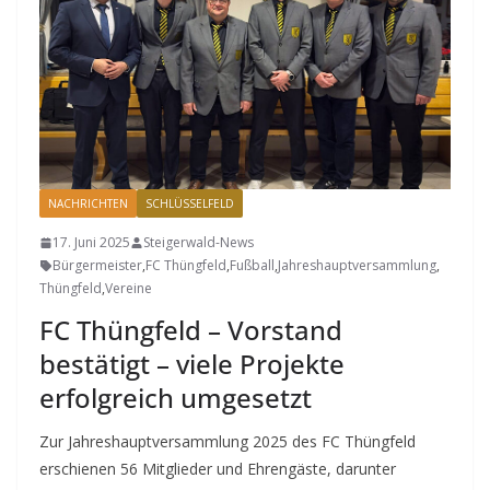
NACHRICHTEN
SCHLÜSSELFELD
17. Juni 2025
Steigerwald-News
Bürgermeister
,
FC Thüngfeld
,
Fußball
,
Jahreshauptversammlung
,
Thüngfeld
,
Vereine
FC Thüngfeld – Vorstand
bestätigt – viele Projekte
erfolgreich umgesetzt
Zur Jahreshauptversammlung 2025 des FC Thüngfeld
erschienen 56 Mitglieder und Ehrengäste, darunter