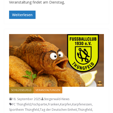
Veranstaltung findet am Dienstag,
Weiterlesen
SCHLÜSSELFELD
VERANSTALTUNGEN
18. September 2025
Steigerwald-News
FC Thüngfeld
,
Fischpartie
,
Franken
,
Karpfen
,
Karpfenessen
,
Sportheim Thüngfeld
,
Tag der Deutschen Einheit
,
Thüngfeld
,