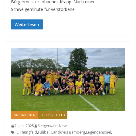
Bürgermeister Johannes Krapp. Nach einer
Schweigeminute für verstorbene
Weiterlesen
NACHRICHTEN
SCHLÜSSELFELD
7. Juni 2025
Steigerwald-News
FC Thüngfeld
,
Fußball
,
Landkreis Bamberg
,
Legendenspiel
,