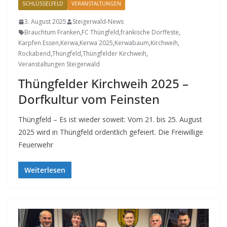
SCHLÜSSELFELD
VERANSTALTUNGEN
3. August 2025
Steigerwald-News
Brauchtum Franken
,
FC Thüngfeld
,
fränkische Dorffeste
,
Karpfen Essen
,
Kerwa
,
Kerwa 2025
,
Kerwabaum
,
Kirchweih
,
Rockabend
,
Thüngfeld
,
Thüngfelder Kirchweih
,
Veranstaltungen Steigerwald
Thüngfelder Kirchweih 2025 –
Dorfkultur vom Feinsten
Thüngfeld – Es ist wieder soweit: Vom 21. bis 25. August
2025 wird in Thüngfeld ordentlich gefeiert. Die Freiwillige
Feuerwehr
Weiterlesen