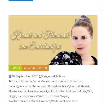
EBRACH
VERANSTALTUNGEN
29. September 2025
Steigerwald-News
Ebrach
,
Eltmann
,
Ennio Morricone
,
Erntedank
,
Filmmusik
,
Gesangverein im Steigerwald Burgebrach e.V.
,
Händel
,
Klassik
,
Klosterkirche Ebrach
,
Konzert
,
Kultur
,
Limbach
,
Mozart
,
Musik
,
Orff
,
Orgel
,
Puccini
,
Svenja Weierich
,
Thomas Meyer
,
Wallfahrtskirche Maria Limbach
,
Weihnachtskonzert