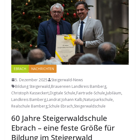
EBRACH
NACHRICHTEN
5. Dezember 2025
Steigerwald-News
Bildung Steigerwald
,
Brauereien Landkreis Bamberg
,
Christoph Kasseckert
,
Digitale Schule
,
Fairtrade-Schule
,
Jubiläum
,
Landkreis Bamberg
,
Landrat Johann Kalb
,
Naturparkschule
,
Realschule Bamberg
,
Schule Ebrach
,
Steigerwaldschule
60 Jahre Steigerwaldschule
Ebrach – eine feste Größe für
Bildung im Steigerwald