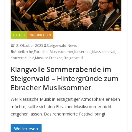
EBRACH
NACHRICHTEN
12. Oktober 2025
Steigerwald-News
Abteikirche
,
Ebracher Musiksommer
,
Kaisersaal
,
Klassikfestival
,
Konzert
,
Kultur
,
Musik in Franken
,
Steigerwald
Klangvolle Sommerabende im
Steigerwald – Hintergründe zum
Ebracher Musiksommer
Wer klassische Musik in einzigartiger Atmosphäre erleben
möchte, sollte sich den Ebracher Musiksommer nicht
entgehen lassen. Das renommierte Festival bringt
Weiterlesen