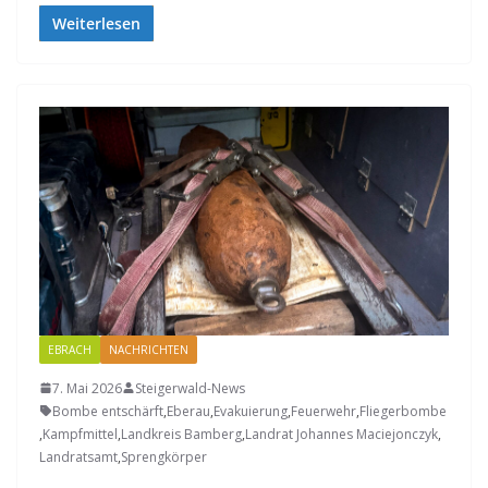
Weiterlesen
EBRACH
NACHRICHTEN
7. Mai 2026
Steigerwald-News
Bombe entschärft
,
Eberau
,
Evakuierung
,
Feuerwehr
,
Fliegerbombe
,
Kampfmittel
,
Landkreis Bamberg
,
Landrat Johannes Maciejonczyk
,
Landratsamt
,
Sprengkörper