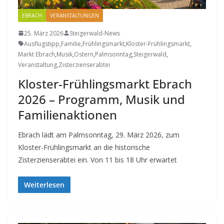
EBRACH
VERANSTALTUNGEN
25. März 2026
Steigerwald-News
Ausflugstipp
,
Familie
,
Frühlingsmarkt
,
Kloster-Frühlingsmarkt
,
Markt Ebrach
,
Musik
,
Ostern
,
Palmsonntag
,
Steigerwald
,
Veranstaltung
,
Zisterzienserabtei
Kloster-Frühlingsmarkt Ebrach
2026 – Programm, Musik und
Familienaktionen
Ebrach lädt am Palmsonntag, 29. März 2026, zum
Kloster-Frühlingsmarkt an die historische
Zisterzienserabtei ein. Von 11 bis 18 Uhr erwartet
Weiterlesen