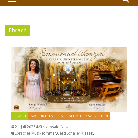
Ebrach
EBRACH
NACHRICHTEN
UNTERNEHMENS-NACHRICHTEN
21. Juli 2026
Steigerwald-News
Ebracher Musiksommer
,
Gerd Schaller
,
Klassik
,