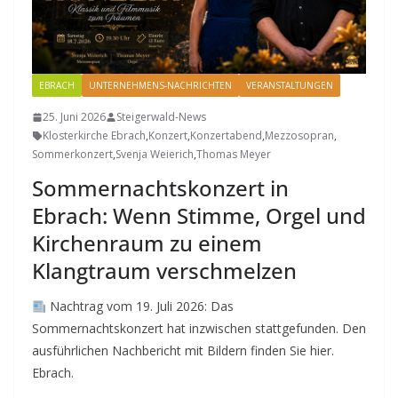
EBRACH
UNTERNEHMENS-NACHRICHTEN
VERANSTALTUNGEN
25. Juni 2026
Steigerwald-News
Klosterkirche Ebrach
,
Konzert
,
Konzertabend
,
Mezzosopran
,
Sommerkonzert
,
Svenja Weierich
,
Thomas Meyer
Sommernachtskonzert in
Ebrach: Wenn Stimme, Orgel und
Kirchenraum zu einem
Klangtraum verschmelzen
Nachtrag vom 19. Juli 2026: Das
Sommernachtskonzert hat inzwischen stattgefunden. Den
ausführlichen Nachbericht mit Bildern finden Sie hier.
Ebrach.