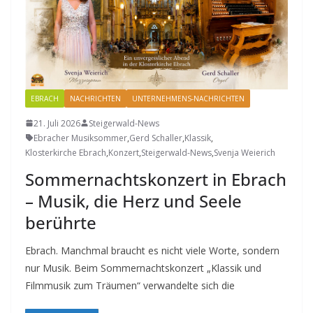
EBRACH
NACHRICHTEN
UNTERNEHMENS-NACHRICHTEN
21. Juli 2026
Steigerwald-News
Ebracher Musiksommer
,
Gerd Schaller
,
Klassik
,
Klosterkirche Ebrach
,
Konzert
,
Steigerwald-News
,
Svenja Weierich
Sommernachtskonzert in Ebrach
– Musik, die Herz und Seele
berührte
Ebrach. Manchmal braucht es nicht viele Worte, sondern
nur Musik. Beim Sommernachtskonzert „Klassik und
Filmmusik zum Träumen“ verwandelte sich die