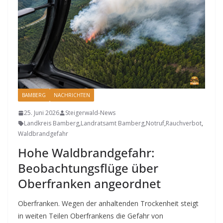
BAMBERG
NACHRICHTEN
25. Juni 2026
Steigerwald-News
Landkreis Bamberg
,
Landratsamt Bamberg
,
Notruf
,
Rauchverbot
,
Waldbrandgefahr
Hohe Waldbrandgefahr:
Beobachtungsflüge über
Oberfranken angeordnet
Oberfranken. Wegen der anhaltenden Trockenheit steigt
in weiten Teilen Oberfrankens die Gefahr von