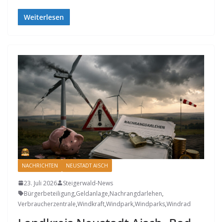
Weiterlesen
NACHRICHTEN
NEUSTADT AISCH
23. Juli 2026
Steigerwald-News
Bürgerbeteiligung
,
Geldanlage
,
Nachrangdarlehen
,
Verbraucherzentrale
,
Windkraft
,
Windpark
,
Windparks
,
Windrad