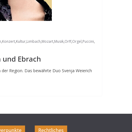
h
,
Konzert
,
Kultur
,
Limbach
,
Mozart
,
Musik
,
Orff
,
Orgel
,
Puccini
,
h und Ebrach
in der Region. Das bewährte Duo Svenja Weierich
erpunkte
Rechtliches