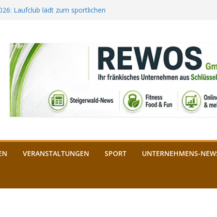
2026: Laufclub lädt zum sportlichen
estival startet auf der
ee aus Bamberg unterstützt die
bald: Das ist heuer geboten
n Schlüsselfeld: Kreuzung ab 3.
EN
VERANSTALTUNGEN
SPORT
UNTERNEHMENS-NEW