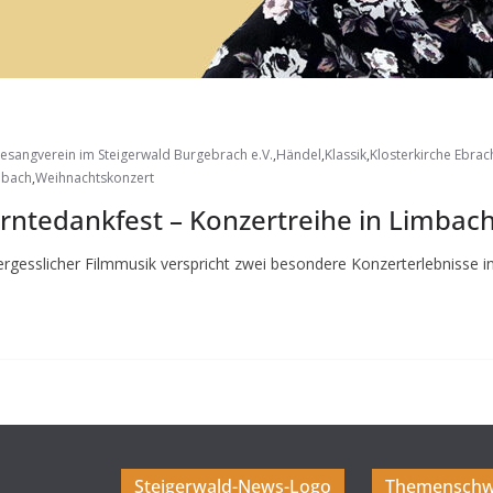
esangverein im Steigerwald Burgebrach e.V.
,
Händel
,
Klassik
,
Klosterkirche Ebrac
mbach
,
Weihnachtskonzert
rntedankfest – Konzertreihe in Limbac
ergesslicher Filmmusik verspricht zwei besondere Konzerterlebnisse 
Steigerwald-News-Logo
Themenschw