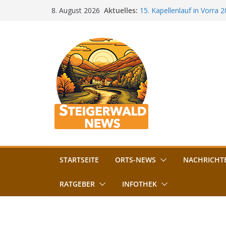
Zum
Aktuelles:
15. Kapellenlauf in Vorra 
8. August 2026
Inhalt
Jubiläum
Bamberg im Blues-Fieber: F
springen
Böhmerwiese
„Bamberger Böhnla“: Kaff
Lebenshilfe
Aschbacher Kerwa startet 
Vollsperrung am Friedhof i
August gesperrt
STARTSEITE
ORTS-NEWS
NACHRICHT
RATGEBER
INFOTHEK