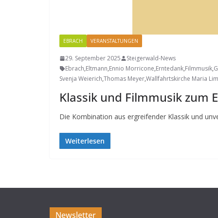
EBRACH
VERANSTALTUNGEN
29. September 2025
Steigerwald-News
Ebrach
,
Eltmann
,
Ennio Morricone
,
Erntedank
,
Filmmusik
,
G
Svenja Weierich
,
Thomas Meyer
,
Wallfahrtskirche Maria Li
Klassik und Filmmusik zum E
Die Kombination aus ergreifender Klassik und unv
Weiterlesen
Newsletter