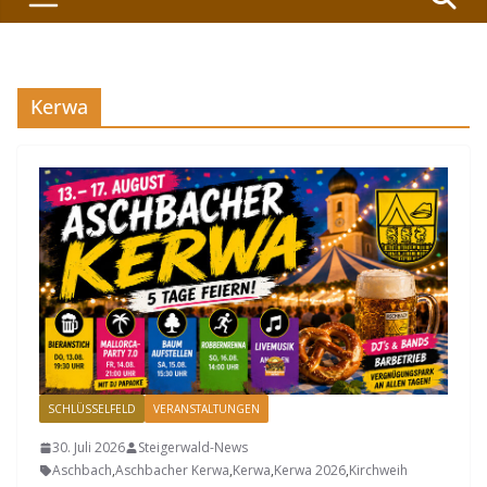
Kerwa
SCHLÜSSELFELD
VERANSTALTUNGEN
30. Juli 2026
Steigerwald-News
Aschbach
,
Aschbacher Kerwa
,
Kerwa
,
Kerwa 2026
,
Kirchweih