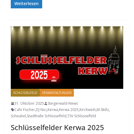
Weiterlesen
SCHLÜSSELFELD
VERANSTALTUNGEN
31. Oktober 2025
Steigerwald-News
Cafe Fischer
,
DJ Nici
,
Kerwa
,
Kerwa 2025
,
Kirchweih
,
M-Skillz
,
Scheubel
,
Stadthalle Schlüsselfeld
,
TSV Schlüsselfeld
Schlüsselfelder Kerwa 2025