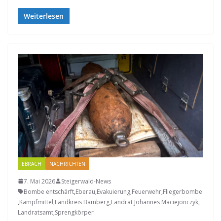
Weiterlesen
EBRACH
NACHRICHTEN
7. Mai 2026
Steigerwald-News
Bombe entschärft
,
Eberau
,
Evakuierung
,
Feuerwehr
,
Fliegerbombe
,
Kampfmittel
,
Landkreis Bamberg
,
Landrat Johannes Maciejonczyk
,
Landratsamt
,
Sprengkörper