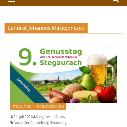
Landrat Johannes Maciejonczyk
STEGAURACH
VERANSTALTUNGEN
24. Juli 2026
Steigerwald-News
Aussteller
,
Ausstellung
,
Genusstag
,