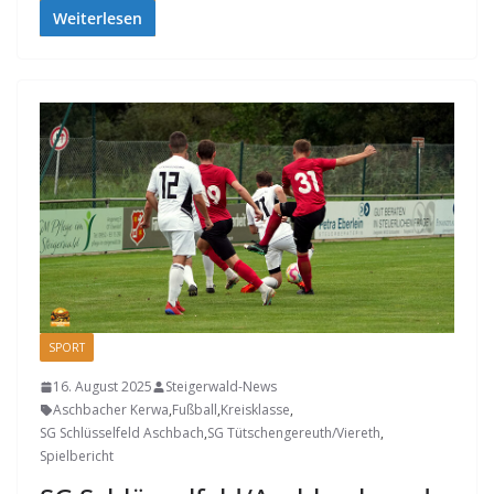
Weiterlesen
SPORT
16. August 2025
Steigerwald-News
Aschbacher Kerwa
,
Fußball
,
Kreisklasse
,
SG Schlüsselfeld Aschbach
,
SG Tütschengereuth/Viereth
,
Spielbericht