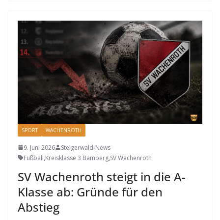
SPORT
WACHENROTH
9. Juni 2026
Steigerwald-News
Fußball
,
Kreisklasse 3 Bamberg
,
SV Wachenroth
SV Wachenroth steigt in die A-
Klasse ab: Gründe für den
Abstieg