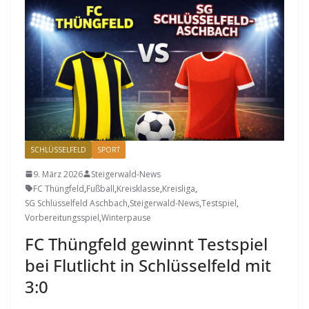
SCHLÜSSELFELD
SPORT
9. März 2026
Steigerwald-News
FC Thüngfeld
,
Fußball
,
Kreisklasse
,
Kreisliga
,
SG Schlüsselfeld Aschbach
,
Steigerwald-News
,
Testspiel
,
Vorbereitungsspiel
,
Winterpause
FC Thüngfeld gewinnt Testspiel
bei Flutlicht in Schlüsselfeld mit
3:0