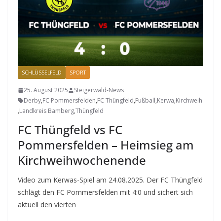
SCHLÜSSELFELD
SPORT
25. August 2025
Steigerwald-News
Derby
,
FC Pommersfelden
,
FC Thüngfeld
,
Fußball
,
Kerwa
,
Kirchweih
,
Landkreis Bamberg
,
Thüngfeld
FC Thüngfeld vs FC
Pommersfelden – Heimsieg am
Kirchweihwochenende
Video zum Kerwas-Spiel am 24.08.2025. Der FC Thüngfeld
schlägt den FC Pommersfelden mit 4:0 und sichert sich
aktuell den vierten