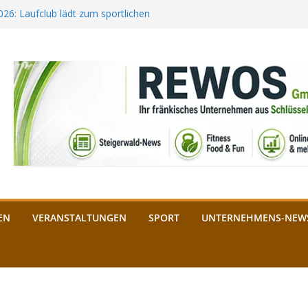
2026: Laufclub lädt zum sportlichen
estival startet auf der
ee aus Bamberg unterstützt die
bald: Das ist heuer geboten
n Schlüsselfeld: Kreuzung ab 3.
EN
VERANSTALTUNGEN
SPORT
UNTERNEHMENS-NEW