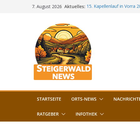
Zum
Aktuelles:
15. Kapellenlauf in Vorra 
7. August 2026
Inhalt
Jubiläum
Bamberg im Blues-Fieber: F
springen
Böhmerwiese
„Bamberger Böhnla“: Kaff
Lebenshilfe
Aschbacher Kerwa startet 
Vollsperrung am Friedhof i
August gesperrt
STARTSEITE
ORTS-NEWS
NACHRICHT
RATGEBER
INFOTHEK