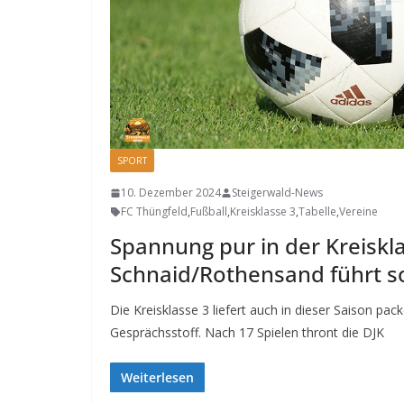
SPORT
10. Dezember 2024
Steigerwald-News
FC Thüngfeld
,
Fußball
,
Kreisklasse 3
,
Tabelle
,
Vereine
Spannung pur in der Kreiskla
Schnaid/Rothensand führt 
Die Kreisklasse 3 liefert auch in dieser Saison p
Gesprächsstoff. Nach 17 Spielen thront die DJK
Weiterlesen