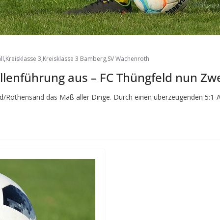
ll
,
Kreisklasse 3
,
Kreisklasse 3 Bamberg
,
SV Wachenroth
llenführung aus – FC Thüngfeld nun Zwe
naid/Rothensand das Maß aller Dinge. Durch einen überzeugenden 5:1