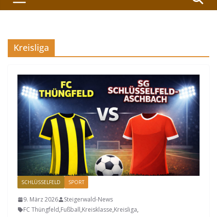
Kreisliga
SCHLÜSSELFELD
SPORT
9. März 2026
Steigerwald-News
FC Thüngfeld
,
Fußball
,
Kreisklasse
,
Kreisliga
,