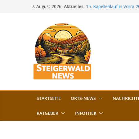
Zum
Aktuelles:
15. Kapellenlauf in Vorra 
7. August 2026
Inhalt
Jubiläum
Bamberg im Blues-Fieber: F
springen
Böhmerwiese
„Bamberger Böhnla“: Kaff
Lebenshilfe
Aschbacher Kerwa startet 
Vollsperrung am Friedhof i
August gesperrt
STARTSEITE
ORTS-NEWS
NACHRICHT
RATGEBER
INFOTHEK