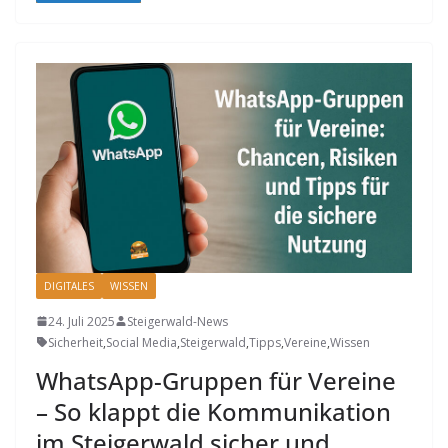
DIGITALES
WISSEN
24. Juli 2025
Steigerwald-News
Sicherheit
,
Social Media
,
Steigerwald
,
Tipps
,
Vereine
,
Wissen
WhatsApp-Gruppen für Vereine
– So klappt die Kommunikation
im Steigerwald sicher und