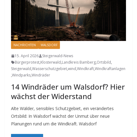
NACHRICHTEN
WALSDORF
15. April 2026
Steigerwald-News
Bürgerprotest
,
Klosterwald
,
Landkreis Bamberg
,
Ortsbild
,
Steigerwald
,
Wasserschutzgebiet
,
wind
,
Windkraft
,
Windkraftanlagen
,
Windparks
,
Windräder
14 Windräder um Walsdorf? Hier
wächst der Widerstand
Alte Wälder, sensibles Schutzgebiet, ein verändertes
Ortsbild: In Walsdorf wächst der Unmut über neue
Planungen rund um die Windkraft. Walsdorf