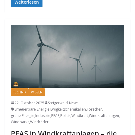
Weiterlesen
TECHNIK
WISSEN
22. Oktober 2025
Steigerwald-News
Erneuerbare Energie
,
Ewigkeitschemikalien
,
Forscher
,
grüne Energie
,
Industrie
,
PFAS
,
Politik
,
Windkraft
,
Windkraftanlagen
,
Windparks
,
Windräder
PFAS in Windkraftanlagen – die