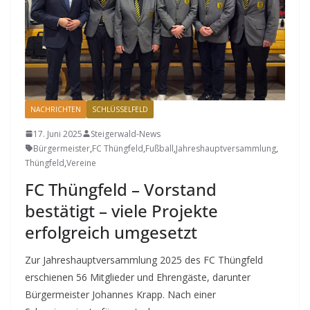
NACHRICHTEN
SCHLÜSSELFELD
17. Juni 2025
Steigerwald-News
Bürgermeister
,
FC Thüngfeld
,
Fußball
,
Jahreshauptversammlung
,
Thüngfeld
,
Vereine
FC Thüngfeld – Vorstand
bestätigt – viele Projekte
erfolgreich umgesetzt
Zur Jahreshauptversammlung 2025 des FC Thüngfeld
erschienen 56 Mitglieder und Ehrengäste, darunter
Bürgermeister Johannes Krapp. Nach einer