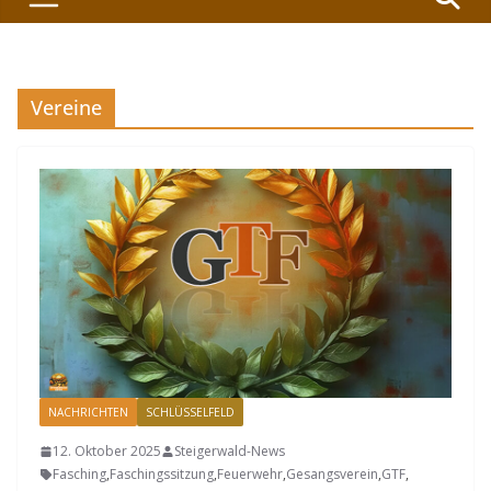
Vereine
NACHRICHTEN
SCHLÜSSELFELD
12. Oktober 2025
Steigerwald-News
Fasching
,
Faschingssitzung
,
Feuerwehr
,
Gesangsverein
,
GTF
,