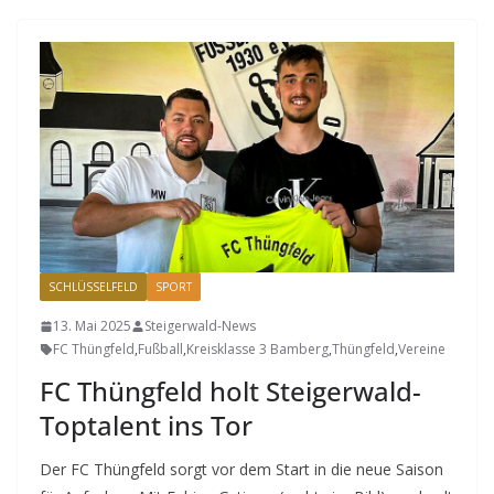
SCHLÜSSELFELD
SPORT
13. Mai 2025
Steigerwald-News
FC Thüngfeld
,
Fußball
,
Kreisklasse 3 Bamberg
,
Thüngfeld
,
Vereine
FC Thüngfeld holt Steigerwald-
Toptalent ins Tor
Der FC Thüngfeld sorgt vor dem Start in die neue Saison