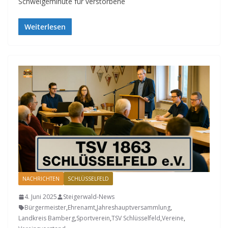
Schweigeminute für verstorbene
Weiterlesen
NACHRICHTEN
SCHLÜSSELFELD
4. Juni 2025
Steigerwald-News
Bürgermeister
,
Ehrenamt
,
Jahreshauptversammlung
,
Landkreis Bamberg
,
Sportverein
,
TSV Schlüsselfeld
,
Vereine
,