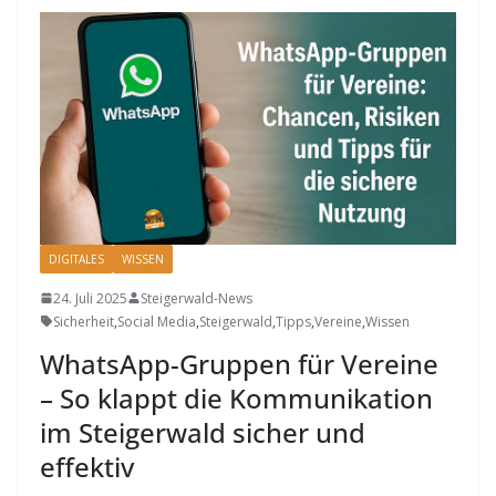
DIGITALES
WISSEN
24. Juli 2025
Steigerwald-News
Sicherheit
,
Social Media
,
Steigerwald
,
Tipps
,
Vereine
,
Wissen
WhatsApp-Gruppen für Vereine
– So klappt die Kommunikation
im Steigerwald sicher und
effektiv