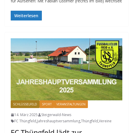
für Aufsehen: Mit Fabian Gstirner (rechts im Bild) wechselt
Weiterlesen
SCHLÜSSELFELD
SPORT
VERANSTALTUNGEN
14. März 2025
Steigerwald-News
FC Thüngfeld
,
Jahreshauptversammlung
,
Thüngfeld
,
Vereine
FC Thüngfeld lädt zur