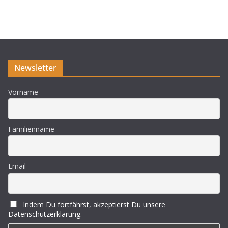
n
w
e
i
s
Newsletter
Vorname
Familienname
Email
Indem Du fortfährst, akzeptierst Du unsere
Datenschutzerklärung.