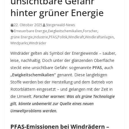
unsichtbare Gefahr
hinter grüner Energie
22. Oktober 2025
Steigerwald-News
Erneuerbare Energie
,
Ewigkeitschemikalien
,
Forscher
,
grüne Energie
,
Industrie
,
PFAS
,
Politik
,
Windkraft
,
Windkraftanlagen
,
Windparks
,
Windräder
Windräder gelten als Symbol der Energiewende – sauber,
leise, nachhaltig. Doch unter der glänzenden Oberfläche
steckt eine unsichtbare Gefahr: sogenannte
PFAS
, auch
„Ewigkeitschemikalien“
genannt. Diese langlebigen
Stoffe werden bei der Herstellung und dem Betrieb von
Rotorblättern eingesetzt – und gelangen mit der Zeit in
die Umwelt.
Forscher warnen: Was als grüne Technologie
gilt, könnte unbemerkt zur Quelle eines neuen
Umweltproblems werden.
PFAS-Emissionen bei Windrädern –