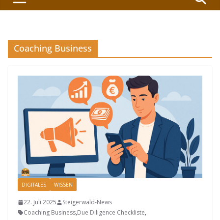
Coaching Business
DIGITALES
WISSEN
22. Juli 2025
Steigerwald-News
Coaching Business
,
Due Diligence Checkliste
,