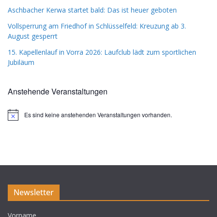
Aschbacher Kerwa startet bald: Das ist heuer geboten
Vollsperrung am Friedhof in Schlüsselfeld: Kreuzung ab 3.
August gesperrt
15. Kapellenlauf in Vorra 2026: Laufclub lädt zum sportlichen
Jubiläum
Anstehende Veranstaltungen
Es sind keine anstehenden Veranstaltungen vorhanden.
H
i
n
w
e
i
s
Newsletter
Vorname