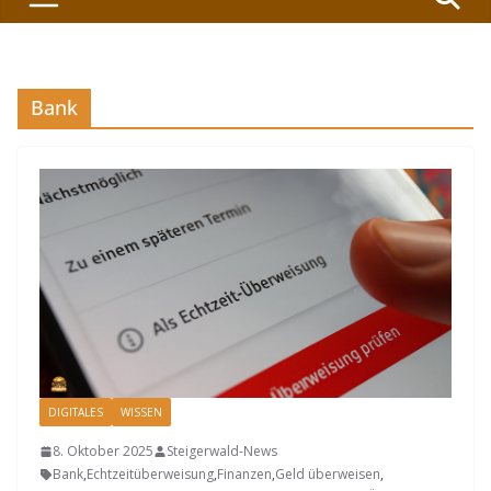
Bank
DIGITALES
WISSEN
8. Oktober 2025
Steigerwald-News
Bank
,
Echtzeitüberweisung
,
Finanzen
,
Geld überweisen
,