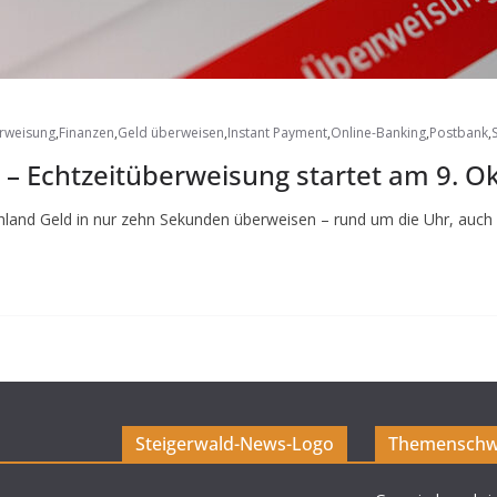
erweisung
,
Finanzen
,
Geld überweisen
,
Instant Payment
,
Online-Banking
,
Postbank
,
n – Echtzeitüberweisung startet am 9. O
land Geld in nur zehn Sekunden überweisen – rund um die Uhr, auch
Steigerwald-News-Logo
Themenschw