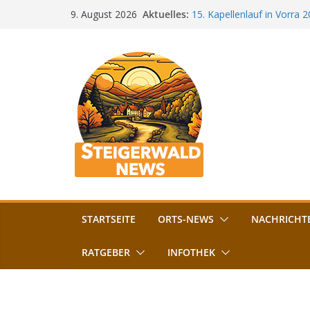
Zum
Aktuelles:
15. Kapellenlauf in Vorra 
9. August 2026
Inhalt
Jubiläum
Bamberg im Blues-Fieber: F
springen
Böhmerwiese
„Bamberger Böhnla“: Kaff
Lebenshilfe
Aschbacher Kerwa startet 
Vollsperrung am Friedhof i
August gesperrt
STARTSEITE
ORTS-NEWS
NACHRICHT
RATGEBER
INFOTHEK