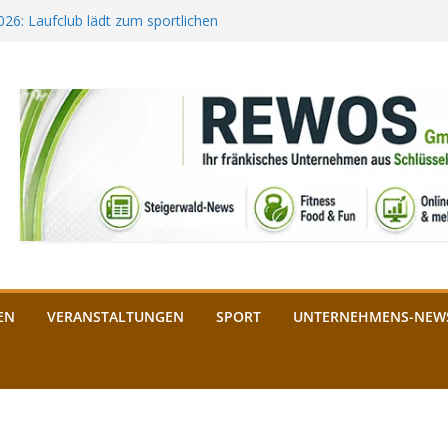
2026: Laufclub lädt zum sportlichen
estival startet auf der
ee aus Bamberg unterstützt die
bald: Das ist heuer geboten
n Schlüsselfeld: Kreuzung ab 3.
EN
VERANSTALTUNGEN
SPORT
UNTERNEHMENS-NEW