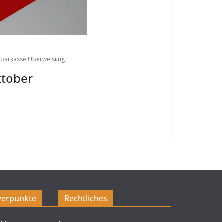
Sparkasse
,
Überweisung
ktober
erpunkte
Rechtliches