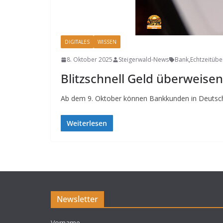
DIGITALES
WISSEN
8. Oktober 2025
Steigerwald-News
Bank
,
Echtzeitüb
Blitzschnell Geld überweise
Ab dem 9. Oktober können Bankkunden in Deutsch
Weiterlesen
Newsletter
Vorname