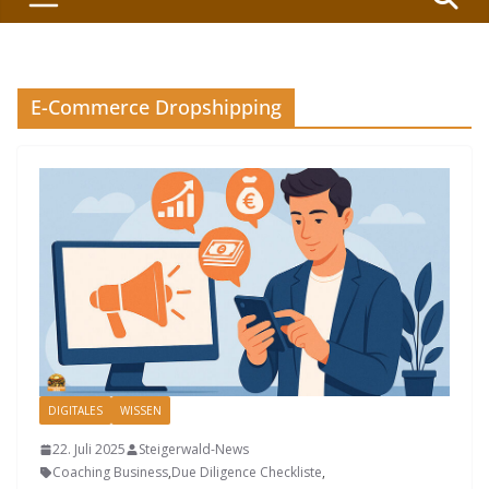
E-Commerce Dropshipping
DIGITALES
WISSEN
22. Juli 2025
Steigerwald-News
Coaching Business
,
Due Diligence Checkliste
,