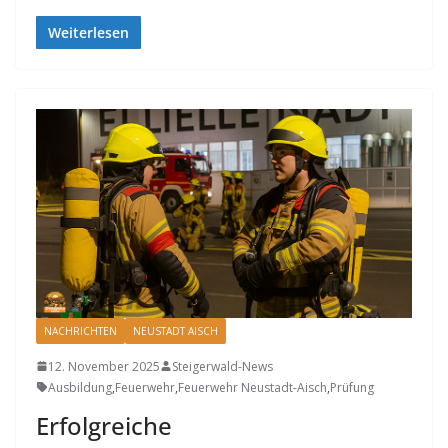
Weiterlesen
NACHRICHTEN
NEUSTADT AISCH
12. November 2025
Steigerwald-News
Ausbildung
,
Feuerwehr
,
Feuerwehr Neustadt-Aisch
,
Prüfung
Erfolgreiche