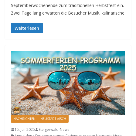
Septemberwochenende zum traditionellen Herbstfest ein.
Zwei Tage lang erwarten die Besucher Musik, kulinarische
Weiterlesen
NACHRICHTEN
NEUSTADT AISCH
15. Juli 2025
Steigerwald-News
Anmeldung
,
Ferienprogramm
,
Ferienprogramm Neustadt Aisch
,