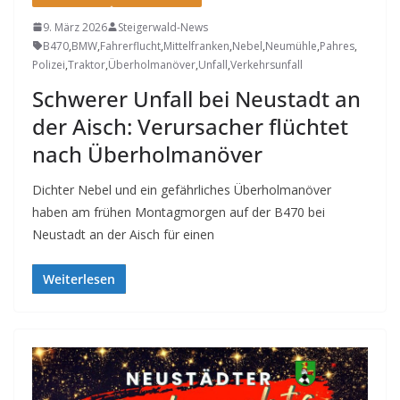
9. März 2026
Steigerwald-News
B470
,
BMW
,
Fahrerflucht
,
Mittelfranken
,
Nebel
,
Neumühle
,
Pahres
,
Polizei
,
Traktor
,
Überholmanöver
,
Unfall
,
Verkehrsunfall
Schwerer Unfall bei Neustadt an
der Aisch: Verursacher flüchtet
nach Überholmanöver
Dichter Nebel und ein gefährliches Überholmanöver
haben am frühen Montagmorgen auf der B470 bei
Neustadt an der Aisch für einen
Weiterlesen