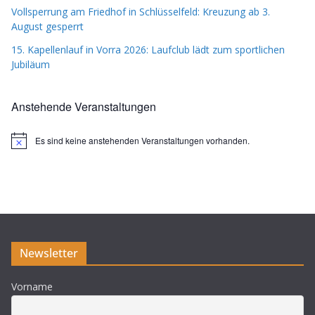
Vollsperrung am Friedhof in Schlüsselfeld: Kreuzung ab 3.
August gesperrt
15. Kapellenlauf in Vorra 2026: Laufclub lädt zum sportlichen
Jubiläum
Anstehende Veranstaltungen
Es sind keine anstehenden Veranstaltungen vorhanden.
H
i
n
w
e
i
s
Newsletter
Vorname