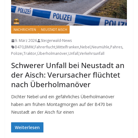
NACHRICHTEN
NEUSTADT AISCH
9. März 2026
Steigerwald-News
B470
,
BMW
,
Fahrerflucht
,
Mittelfranken
,
Nebel
,
Neumühle
,
Pahres
,
Polizei
,
Traktor
,
Überholmanöver
,
Unfall
,
Verkehrsunfall
Schwerer Unfall bei Neustadt an
der Aisch: Verursacher flüchtet
nach Überholmanöver
Dichter Nebel und ein gefährliches Überholmanöver
haben am frühen Montagmorgen auf der B470 bei
Neustadt an der Aisch für einen
Weiterlesen