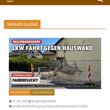
Verkehrsunfall
NACHRICHTEN
SCHLÜSSELFELD
16. Juli 2026
Steigerwald-News
Landkreis Bamberg
,
Lkw
,
Polizei
,
Reichmannsdorf
,
Unfall
,