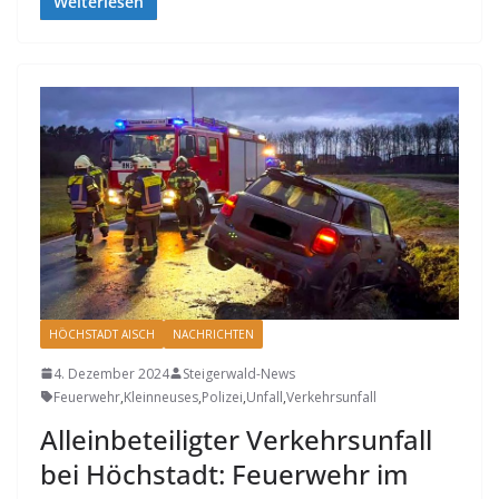
Weiterlesen
HÖCHSTADT AISCH
NACHRICHTEN
4. Dezember 2024
Steigerwald-News
Feuerwehr
,
Kleinneuses
,
Polizei
,
Unfall
,
Verkehrsunfall
Alleinbeteiligter Verkehrsunfall
bei Höchstadt: Feuerwehr im