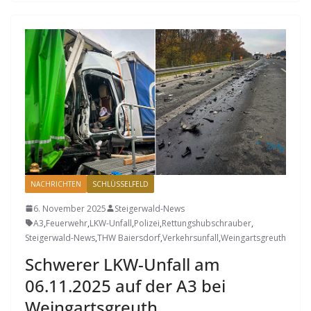
NACHRICHTEN
SCHLÜSSELFELD
6. November 2025
Steigerwald-News
A3
,
Feuerwehr
,
LKW-Unfall
,
Polizei
,
Rettungshubschrauber
,
Steigerwald-News
,
THW Baiersdorf
,
Verkehrsunfall
,
Weingartsgreuth
Schwerer LKW-Unfall am
06.11.2025 auf der A3 bei
Weingartsgreuth