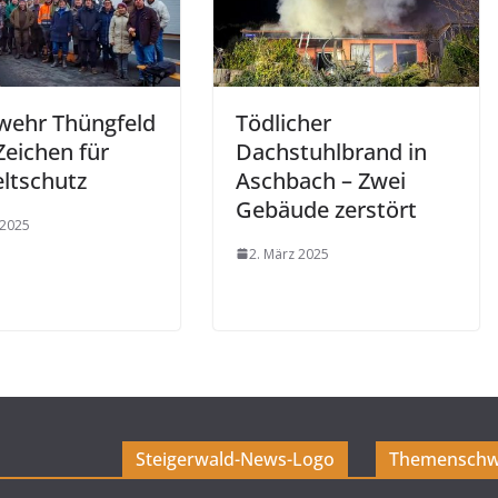
wehr Thüngfeld
Tödlicher
Zeichen für
Dachstuhlbrand in
tschutz
Aschbach – Zwei
Gebäude zerstört
 2025
2. März 2025
Steigerwald-News-Logo
Themenschw