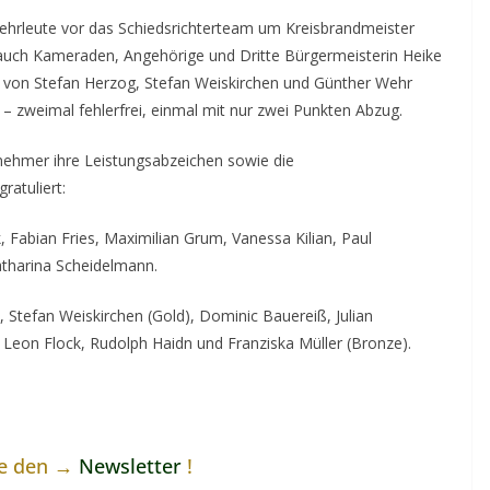
ehrleute vor das Schiedsrichterteam um Kreisbrandmeister
auch Kameraden, Angehörige und Dritte Bürgermeisterin Heike
ng von Stefan Herzog, Stefan Weiskirchen und Günther Wehr
– zweimal fehlerfrei, einmal mit nur zwei Punkten Abzug.
lnehmer ihre Leistungsabzeichen sowie die
ratuliert:
, Fabian Fries, Maximilian Grum, Vanessa Kilian, Paul
atharina Scheidelmann.
, Stefan Weiskirchen (Gold), Dominic Bauereiß, Julian
, Leon Flock, Rudolph Haidn und Franziska Müller (Bronze).
ne den →
Newsletter
!