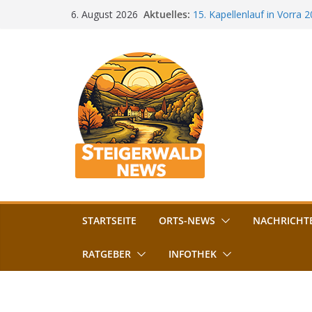
Zum
Aktuelles:
15. Kapellenlauf in Vorra 
6. August 2026
Inhalt
Jubiläum
Bamberg im Blues-Fieber: F
springen
Böhmerwiese
„Bamberger Böhnla“: Kaff
Lebenshilfe
Aschbacher Kerwa startet 
Vollsperrung am Friedhof i
August gesperrt
STARTSEITE
ORTS-NEWS
NACHRICHT
RATGEBER
INFOTHEK