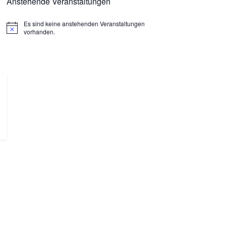
Anstehende Veranstaltungen
Es sind keine anstehenden Veranstaltungen
H
vorhanden.
i
n
w
e
i
s