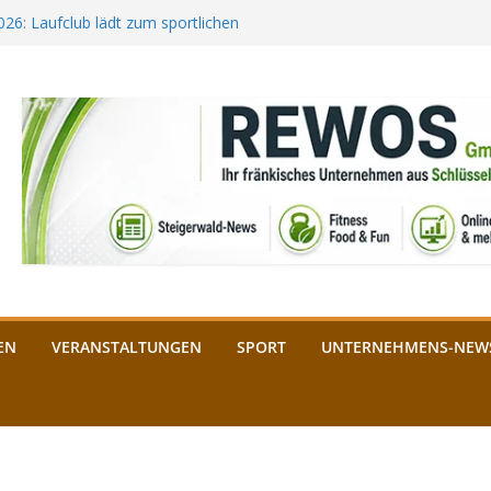
2026: Laufclub lädt zum sportlichen
estival startet auf der
ee aus Bamberg unterstützt die
bald: Das ist heuer geboten
n Schlüsselfeld: Kreuzung ab 3.
EN
VERANSTALTUNGEN
SPORT
UNTERNEHMENS-NEW