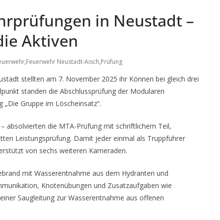
hrprüfungen in Neustadt –
die Aktiven
euerwehr
,
Feuerwehr Neustadt-Aisch
,
Prüfung
stadt stellten am 7. November 2025 ihr Können bei gleich drei
elpunkt standen die Abschlussprüfung der Modularen
g „Die Gruppe im Löscheinsatz“.
 absolvierten die MTA-Prüfung mit schriftlichem Teil,
ten Leistungsprüfung. Damit jeder einmal als Truppführer
terstützt von sechs weiteren Kameraden.
äudebrand mit Wasserentnahme aus dem Hydranten und
kommunikation, Knotenübungen und Zusatzaufgaben wie
 einer Saugleitung zur Wasserentnahme aus offenen