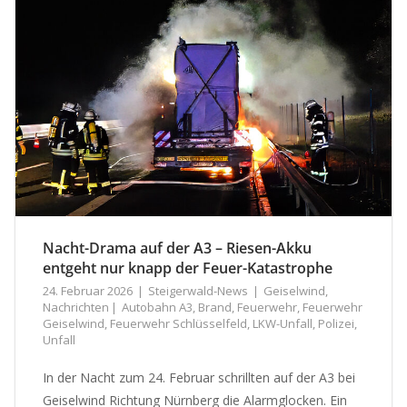
Nacht-Drama auf der A3 – Riesen-Akku
entgeht nur knapp der Feuer-Katastrophe
24. Februar 2026
Steigerwald-News
Geiselwind
,
Nachrichten
Autobahn A3
,
Brand
,
Feuerwehr
,
Feuerwehr
Geiselwind
,
Feuerwehr Schlüsselfeld
,
LKW-Unfall
,
Polizei
,
Unfall
In der Nacht zum 24. Februar schrillten auf der A3 bei
Geiselwind Richtung Nürnberg die Alarmglocken. Ein