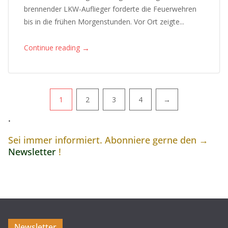
brennender LKW-Auflieger forderte die Feuerwehren
bis in die frühen Morgenstunden. Vor Ort zeigte...
→
Continue reading
Pagination
1
2
3
4
→
.
Sei immer informiert. Abonniere gerne den →
Newsletter
!
Newsletter