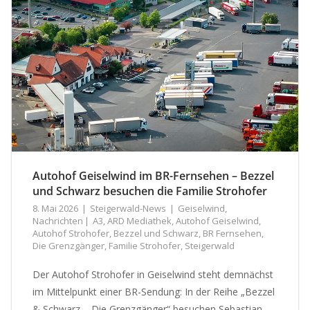
Autohof Geiselwind im BR-Fernsehen – Bezzel
und Schwarz besuchen die Familie Strohofer
8. Mai 2026
Steigerwald-News
Geiselwind
,
Nachrichten
A3
,
ARD Mediathek
,
Autohof Geiselwind
,
Autohof Strohofer
,
Bezzel und Schwarz
,
BR Fernsehen
,
Die Grenzgänger
,
Familie Strohofer
,
Steigerwald
Der Autohof Strohofer in Geiselwind steht demnächst
im Mittelpunkt einer BR-Sendung: In der Reihe „Bezzel
& Schwarz – Die Grenzgänger“ besuchen Sebastian