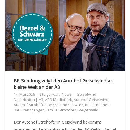
BR-Sendung zeigt den Autohof Geiselwind als
kleine Welt an der A3
14. Mai 2026
Steigerwald-News
Geiselwind
,
Nachrichten
A3
,
ARD Mediathek
,
Autohof Geiselwind
,
Autohof Strohofer
,
Bezzel und Schwarz
,
BR Fernsehen
,
Die Grenzgänger
,
Familie Strohofer
,
Steigerwald
Der Autohof Strohofer in Geiselwind bekommt
prominenten Fernsehbesuch: Für die BR-Reihe „Bezzel