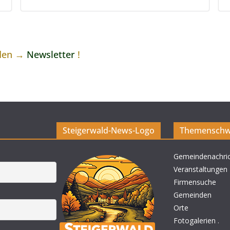
 den →
Newsletter
!
Steigerwald-News-Logo
Themenschw
Gemeindenachri
Veranstaltungen
Firmensuche
Gemeinden
Orte
Fotogalerien
.