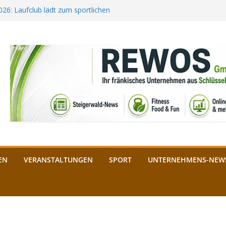
2026: Laufclub lädt zum sportlichen
estival startet auf der
ee aus Bamberg unterstützt die
bald: Das ist heuer geboten
n Schlüsselfeld: Kreuzung ab 3.
EN
VERANSTALTUNGEN
SPORT
UNTERNEHMENS-NEW