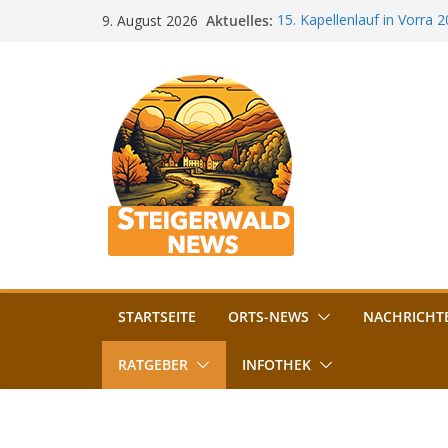
Zum
Aktuelles:
15. Kapellenlauf in Vorra 
9. August 2026
Inhalt
Jubiläum
Bamberg im Blues-Fieber: F
springen
Böhmerwiese
„Bamberger Böhnla“: Kaff
Lebenshilfe
Aschbacher Kerwa startet 
Vollsperrung am Friedhof i
August gesperrt
STARTSEITE
ORTS-NEWS
NACHRICHT
RATGEBER
INFOTHEK