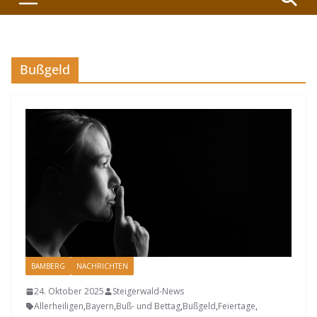
Bußgeld
BAMBERG
NACHRICHTEN
24. Oktober 2025
Steigerwald-News
Allerheiligen
,
Bayern
,
Buß- und Bettag
,
Bußgeld
,
Feiertage
,