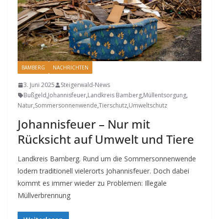
BAMBERG
NACHRICHTEN
3. Juni 2025
Steigerwald-News
Bußgeld
,
Johannisfeuer
,
Landkreis Bamberg
,
Müllentsorgung
,
Natur
,
Sommersonnenwende
,
Tierschutz
,
Umweltschutz
Johannisfeuer – Nur mit
Rücksicht auf Umwelt und Tiere
Landkreis Bamberg. Rund um die Sommersonnenwende
lodern traditionell vielerorts Johannisfeuer. Doch dabei
kommt es immer wieder zu Problemen: Illegale
Müllverbrennung