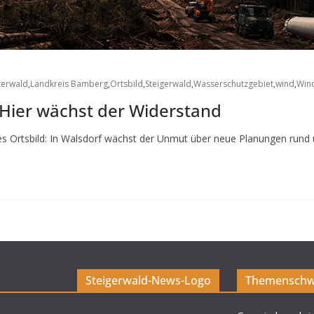
terwald
,
Landkreis Bamberg
,
Ortsbild
,
Steigerwald
,
Wasserschutzgebiet
,
wind
,
Wind
Hier wächst der Widerstand
tes Ortsbild: In Walsdorf wächst der Unmut über neue Planungen rund
Steigerwald-News-Logo
Themenschw