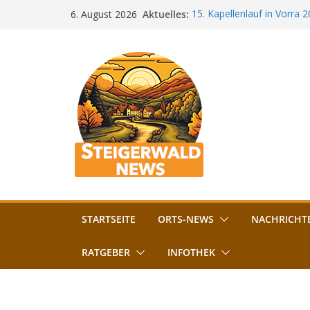
Zum
Aktuelles:
15. Kapellenlauf in Vorra 
6. August 2026
Inhalt
Jubiläum
Bamberg im Blues-Fieber: F
springen
Böhmerwiese
„Bamberger Böhnla“: Kaff
Lebenshilfe
Aschbacher Kerwa startet 
Vollsperrung am Friedhof i
August gesperrt
STARTSEITE
ORTS-NEWS
NACHRICHT
RATGEBER
INFOTHEK