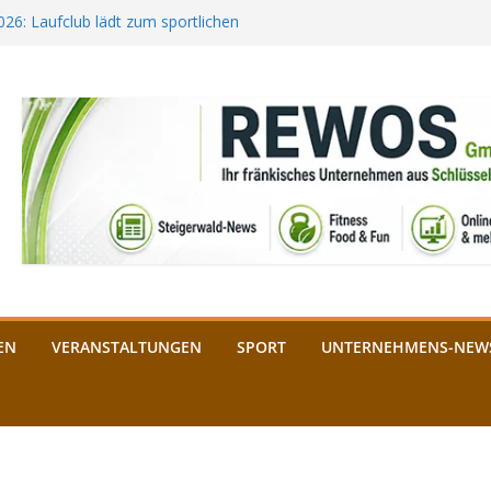
2026: Laufclub lädt zum sportlichen
estival startet auf der
ee aus Bamberg unterstützt die
bald: Das ist heuer geboten
n Schlüsselfeld: Kreuzung ab 3.
EN
VERANSTALTUNGEN
SPORT
UNTERNEHMENS-NEW