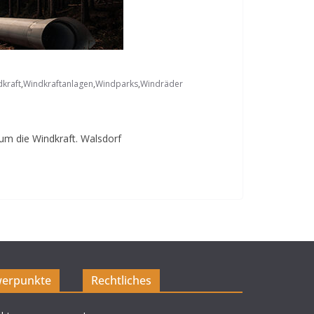
kraft
,
Windkraftanlagen
,
Windparks
,
Windräder
 um die Windkraft. Walsdorf
erpunkte
Rechtliches