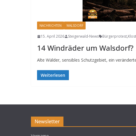
NACHRICHTEN
WALSDORF
15. April 2026
Steigerwald-News
Bürgerprotest
,
Klos
14 Windräder um Walsdorf? 
Alte Wälder, sensibles Schutzgebiet, ein veränder
Weiterlesen
Newsletter
Vorname