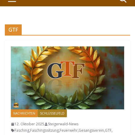
GTF
NACHRICHTEN
SCHLÜSSELFELD
12. Oktober 2025
Steigerwald-News
Fasching
,
Faschingssitzung
,
Feuerwehr
,
Gesangsverein
,
GTF
,