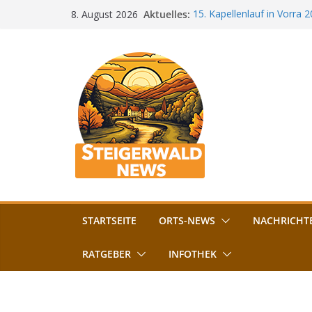
Zum
Aktuelles:
15. Kapellenlauf in Vorra 
8. August 2026
Inhalt
Jubiläum
Bamberg im Blues-Fieber: F
springen
Böhmerwiese
„Bamberger Böhnla“: Kaff
Lebenshilfe
Aschbacher Kerwa startet 
Vollsperrung am Friedhof i
August gesperrt
STARTSEITE
ORTS-NEWS
NACHRICHT
RATGEBER
INFOTHEK