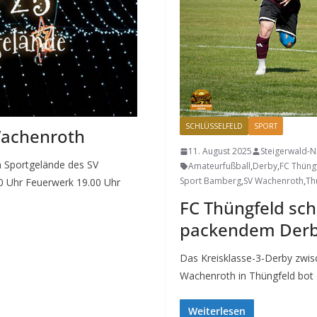
SCHLÜSSELFELD
SPORT
Wachenroth
11. August 2025
Steigerwald-
 Sportgelände des SV
Amateurfußball
,
Derby
,
FC Thüng
Sport Bamberg
,
SV Wachenroth
,
Th
0 Uhr Feuerwerk 19.00 Uhr
FC Thüngfeld sch
packendem Derby
Das Kreisklasse-3-Derby zwi
Wachenroth in Thüngfeld bot 
Weiterlesen