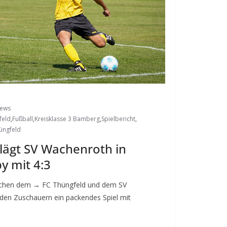
News
feld
,
Fußball
,
Kreisklasse 3 Bamberg
,
Spielbericht
,
üngfeld
lägt SV Wachenroth in
 mit 4:3
schen dem → FC Thüngfeld und dem SV
den Zuschauern ein packendes Spiel mit