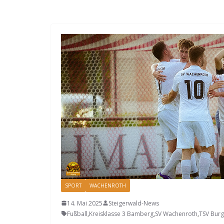
SPORT
WACHENROTH
14. Mai 2025
Steigerwald-News
Fußball
,
Kreisklasse 3 Bamberg
,
SV Wachenroth
,
TSV Burg