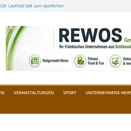
2026: Laufclub lädt zum sportlichen
estival startet auf der
ee aus Bamberg unterstützt die
bald: Das ist heuer geboten
n Schlüsselfeld: Kreuzung ab 3.
EN
VERANSTALTUNGEN
SPORT
UNTERNEHMENS-NEW