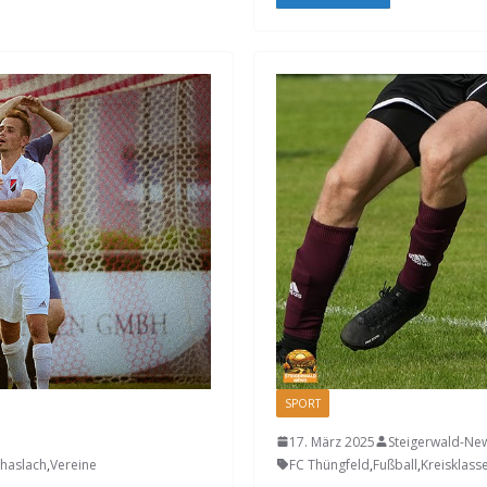
SPORT
17. März 2025
Steigerwald-Ne
haslach
,
Vereine
FC Thüngfeld
,
Fußball
,
Kreisklass