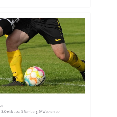
ws
e 3
,
Kreisklasse 3 Bamberg
,
SV Wachenroth