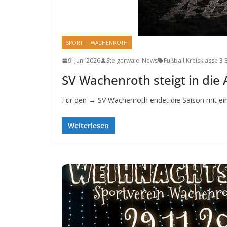
SPORT
WACHENROTH
9. Juni 2026
Steigerwald-News
Fußball
,
Kreisklasse 3
SV Wachenroth steigt in die 
Für den → SV Wachenroth endet die Saison mit eine
Weiterlesen