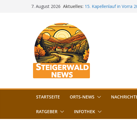
Zum
Aktuelles:
15. Kapellenlauf in Vorra 
7. August 2026
Inhalt
Jubiläum
Bamberg im Blues-Fieber: F
springen
Böhmerwiese
„Bamberger Böhnla“: Kaff
Lebenshilfe
Aschbacher Kerwa startet 
Vollsperrung am Friedhof i
August gesperrt
STARTSEITE
ORTS-NEWS
NACHRICHT
RATGEBER
INFOTHEK