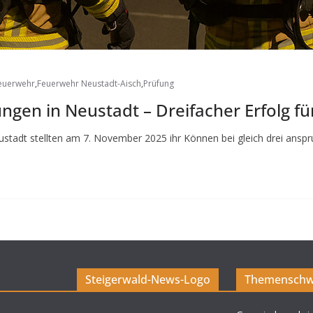
euerwehr
,
Feuerwehr Neustadt-Aisch
,
Prüfung
gen in Neustadt – Dreifacher Erfolg für
ustadt stellten am 7. November 2025 ihr Können bei gleich drei ansp
Steigerwald-News-Logo
Themenschw