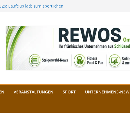
2026: Laufclub lädt zum sportlichen
estival startet auf der
ee aus Bamberg unterstützt die
bald: Das ist heuer geboten
n Schlüsselfeld: Kreuzung ab 3.
EN
VERANSTALTUNGEN
SPORT
UNTERNEHMENS-NEW