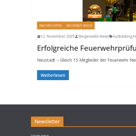
NACHRICHTEN
NEUSTADT AISCH
12. November 2025
Steigerwald-News
Ausbildung
,
F
Erfolgreiche Feuerwehrprüfun
Neustadt – Gleich 15 Mitglieder der Feuerwehr Ne
Weiterlesen
Newsletter
Vorname