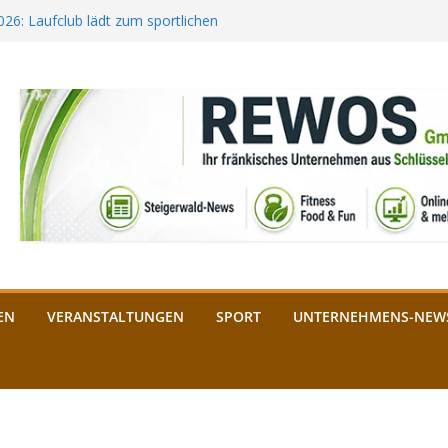
2026: Laufclub lädt zum sportlichen
estival startet auf der
ee aus Bamberg unterstützt die
bald: Das ist heuer geboten
n Schlüsselfeld: Kreuzung ab 3.
EN
VERANSTALTUNGEN
SPORT
UNTERNEHMENS-NEW