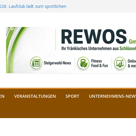
2026: Laufclub lädt zum sportlichen
estival startet auf der
ee aus Bamberg unterstützt die
bald: Das ist heuer geboten
n Schlüsselfeld: Kreuzung ab 3.
EN
VERANSTALTUNGEN
SPORT
UNTERNEHMENS-NEW