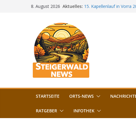
Zum
Aktuelles:
15. Kapellenlauf in Vorra 
8. August 2026
Inhalt
Jubiläum
Bamberg im Blues-Fieber: F
springen
Böhmerwiese
„Bamberger Böhnla“: Kaff
Lebenshilfe
Aschbacher Kerwa startet 
Vollsperrung am Friedhof i
August gesperrt
STARTSEITE
ORTS-NEWS
NACHRICHT
RATGEBER
INFOTHEK