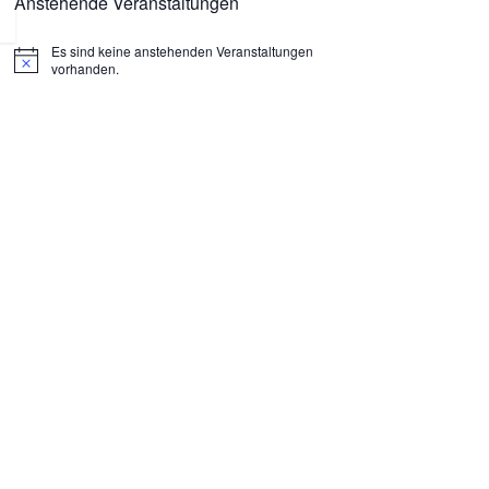
Anstehende Veranstaltungen
Es sind keine anstehenden Veranstaltungen
H
vorhanden.
i
n
w
e
i
s