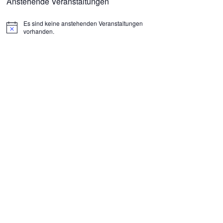
Anstehende Veranstaltungen
Es sind keine anstehenden Veranstaltungen
H
vorhanden.
i
n
w
e
i
s