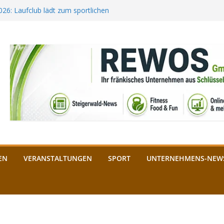
2026: Laufclub lädt zum sportlichen
estival startet auf der
ee aus Bamberg unterstützt die
bald: Das ist heuer geboten
n Schlüsselfeld: Kreuzung ab 3.
EN
VERANSTALTUNGEN
SPORT
UNTERNEHMENS-NEW