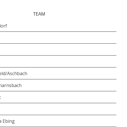
TEAM
orf
feld/Aschbach
harnsbach
t
a Ebing