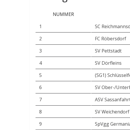
NUMMER
1
SC Reichmannsd
2
FC Röbersdorf
3
SV Pettstadt
4
SV Dörfleins
5
(SG1) Schlüssel
6
SV Ober-/Unter
7
ASV Sassanfahr
8
SV Weichendorf
9
SpVgg Germani