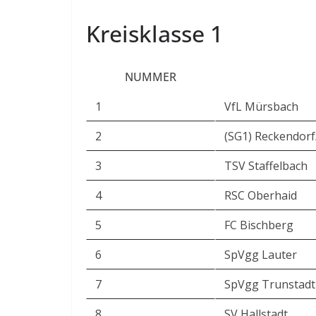
Kreisklasse 1
NUMMER
1
VfL Mürsbach
2
(SG1) Reckendor
3
TSV Staffelbach
4
RSC Oberhaid
5
FC Bischberg
6
SpVgg Lauter
7
SpVgg Trunstadt
8
SV Hallstadt