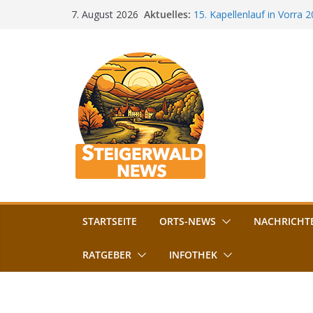
Zum
Aktuelles:
15. Kapellenlauf in Vorra 
7. August 2026
Inhalt
Jubiläum
Bamberg im Blues-Fieber: F
springen
Böhmerwiese
„Bamberger Böhnla“: Kaff
Lebenshilfe
Aschbacher Kerwa startet 
Vollsperrung am Friedhof i
August gesperrt
STARTSEITE
ORTS-NEWS
NACHRICHT
RATGEBER
INFOTHEK