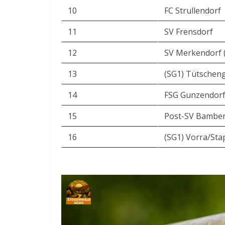
10
FC Strullendorf
11
SV Frensdorf
12
SV Merkendorf 
13
(SG1) Tütscheng
14
FSG Gunzendorf
15
Post-SV Bamber
16
(SG1) Vorra/St