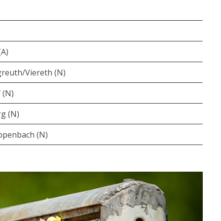
(A)
reuth/Viereth (N)
 (N)
g (N)
appenbach (N)