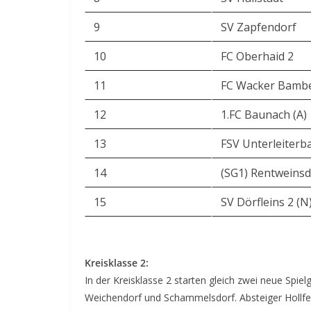
9
SV Zapfendorf
10
FC Oberhaid 2
11
FC Wacker Bamb
12
1.FC Baunach (A)
13
FSV Unterleiterba
14
(SG1) Rentweinsd
15
SV Dörfleins 2 (N
Kreisklasse 2:
In der Kreisklasse 2 starten gleich zwei neue Spi
Weichendorf und Schammelsdorf. Absteiger Hollfe