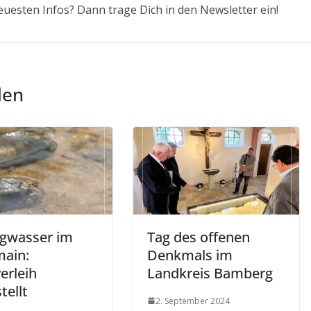
euesten Infos? Dann trage Dich in den Newsletter ein!
len
igwasser im
Tag des offenen
ain:
Denkmals im
erleih
Landkreis Bamberg
tellt
2. September 2024