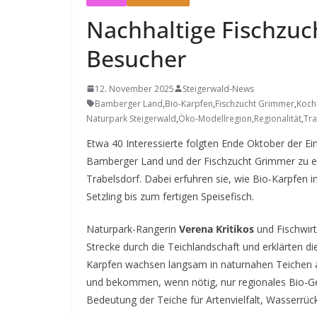
Nachhaltige Fischzuch
Besucher
12. November 2025
Steigerwald-News
Bamberger Land
,
Bio-Karpfen
,
Fischzucht Grimmer
,
Koch
Naturpark Steigerwald
,
Öko-Modellregion
,
Regionalität
,
Tra
Etwa 40 Interessierte folgten Ende Oktober der E
Bamberger Land und der Fischzucht Grimmer zu e
Trabelsdorf. Dabei erfuhren sie, wie Bio-Karpfen 
Setzling bis zum fertigen Speisefisch.
Naturpark-Rangerin
Verena Kritikos
und Fischwir
Strecke durch die Teichlandschaft und erklärten di
Karpfen wachsen langsam in naturnahen Teichen a
und bekommen, wenn nötig, nur regionales Bio-Get
Bedeutung der Teiche für Artenvielfalt, Wasserrüc