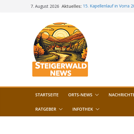
Zum
Aktuelles:
15. Kapellenlauf in Vorra 
7. August 2026
Inhalt
Jubiläum
Bamberg im Blues-Fieber: F
springen
Böhmerwiese
„Bamberger Böhnla“: Kaff
Lebenshilfe
Aschbacher Kerwa startet 
Vollsperrung am Friedhof i
August gesperrt
STARTSEITE
ORTS-NEWS
NACHRICHT
RATGEBER
INFOTHEK