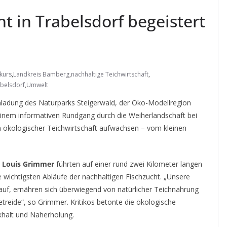
t in Trabelsdorf begeistert
kurs
,
Landkreis Bamberg
,
nachhaltige Teichwirtschaft
,
belsdorf
,
Umwelt
inladung des Naturparks Steigerwald, der Öko-Modellregion
inem informativen Rundgang durch die Weiherlandschaft bei
in ökologischer Teichwirtschaft aufwachsen – vom kleinen
t
Louis Grimmer
führten auf einer rund zwei Kilometer langen
e wichtigsten Abläufe der nachhaltigen Fischzucht. „Unsere
uf, ernähren sich überwiegend von natürlicher Teichnahrung
reide“, so Grimmer. Kritikos betonte die ökologische
khalt und Naherholung.