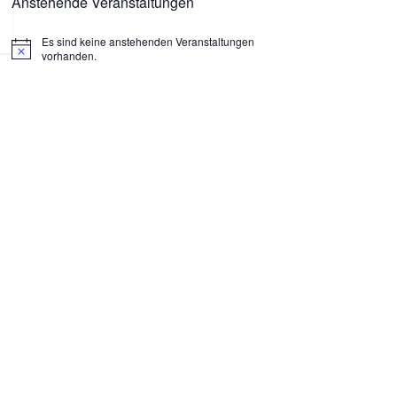
Anstehende Veranstaltungen
Es sind keine anstehenden Veranstaltungen
H
vorhanden.
i
n
w
e
i
s