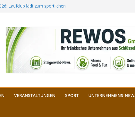
2026: Laufclub lädt zum sportlichen
estival startet auf der
ee aus Bamberg unterstützt die
bald: Das ist heuer geboten
n Schlüsselfeld: Kreuzung ab 3.
EN
VERANSTALTUNGEN
SPORT
UNTERNEHMENS-NEW