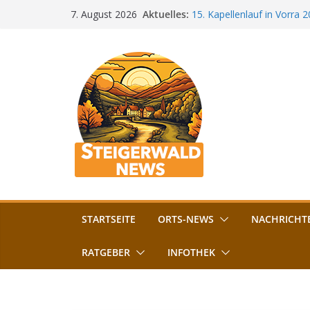
Zum
Aktuelles:
15. Kapellenlauf in Vorra 
7. August 2026
Inhalt
Jubiläum
Bamberg im Blues-Fieber: F
springen
Böhmerwiese
„Bamberger Böhnla“: Kaff
Lebenshilfe
Aschbacher Kerwa startet 
Vollsperrung am Friedhof i
August gesperrt
STARTSEITE
ORTS-NEWS
NACHRICHT
RATGEBER
INFOTHEK