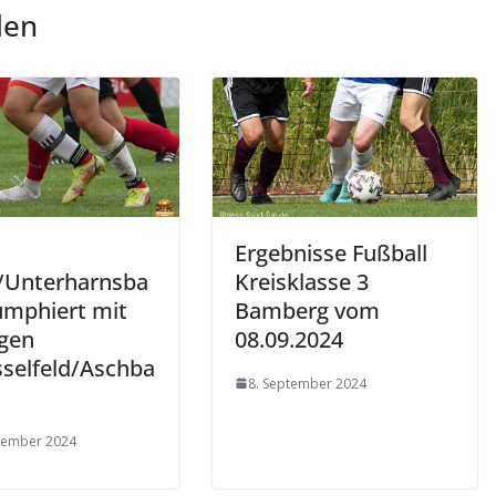
len
Ergebnisse Fußball
/Unterharnsba
Kreisklasse 3
iumphiert mit
Bamberg vom
egen
08.09.2024
sselfeld/Aschba
8. September 2024
tember 2024