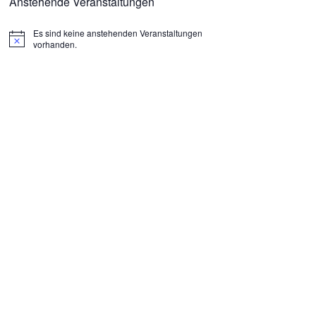
Anstehende Veranstaltungen
Es sind keine anstehenden Veranstaltungen
H
vorhanden.
i
n
w
e
i
s