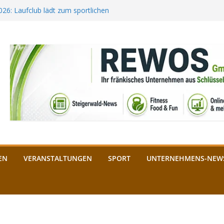
2026: Laufclub lädt zum sportlichen
estival startet auf der
ee aus Bamberg unterstützt die
bald: Das ist heuer geboten
n Schlüsselfeld: Kreuzung ab 3.
EN
VERANSTALTUNGEN
SPORT
UNTERNEHMENS-NEW