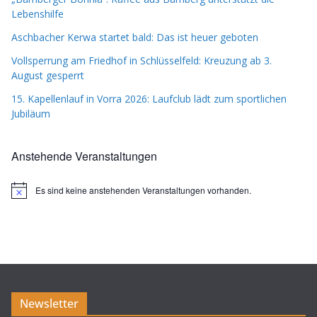
Lebenshilfe
Aschbacher Kerwa startet bald: Das ist heuer geboten
Vollsperrung am Friedhof in Schlüsselfeld: Kreuzung ab 3.
August gesperrt
15. Kapellenlauf in Vorra 2026: Laufclub lädt zum sportlichen
Jubiläum
Anstehende Veranstaltungen
Es sind keine anstehenden Veranstaltungen vorhanden.
H
i
n
w
e
i
s
Newsletter