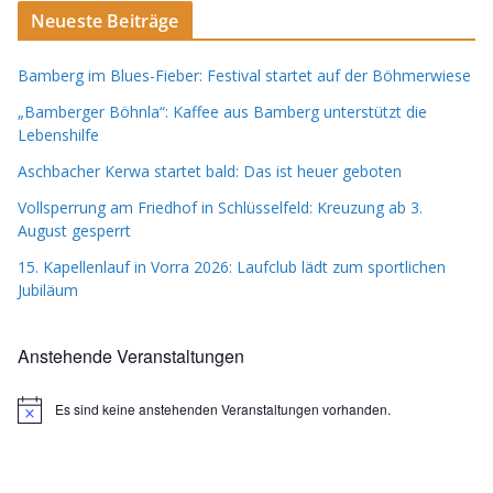
Neueste Beiträge
Bamberg im Blues-Fieber: Festival startet auf der Böhmerwiese
„Bamberger Böhnla“: Kaffee aus Bamberg unterstützt die
Lebenshilfe
Aschbacher Kerwa startet bald: Das ist heuer geboten
Vollsperrung am Friedhof in Schlüsselfeld: Kreuzung ab 3.
August gesperrt
15. Kapellenlauf in Vorra 2026: Laufclub lädt zum sportlichen
Jubiläum
Anstehende Veranstaltungen
Es sind keine anstehenden Veranstaltungen vorhanden.
H
i
n
w
e