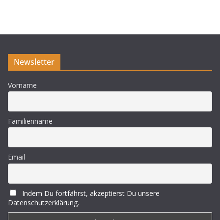
n
w
e
i
s
Newsletter
Vorname
Familienname
Email
Indem Du fortfährst, akzeptierst Du unsere
Datenschutzerklärung.