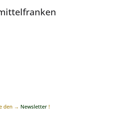
mittelfranken
ne den →
Newsletter
!