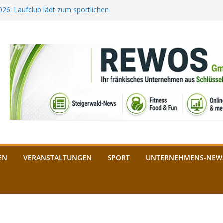
2026: Laufclub lädt zum sportlichen
estival startet auf der
ee aus Bamberg unterstützt die
bald: Das ist heuer geboten
n Schlüsselfeld: Kreuzung ab 3.
EN
VERANSTALTUNGEN
SPORT
UNTERNEHMENS-NEW