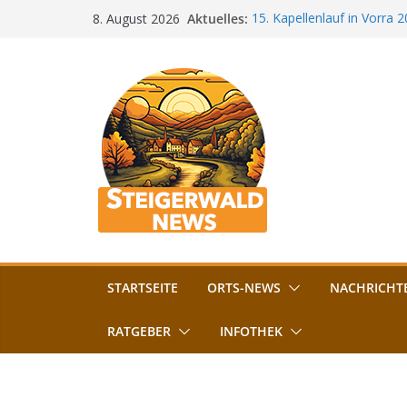
Zum
Aktuelles:
15. Kapellenlauf in Vorra 
8. August 2026
Inhalt
Jubiläum
Bamberg im Blues-Fieber: F
springen
Böhmerwiese
„Bamberger Böhnla“: Kaff
Lebenshilfe
Aschbacher Kerwa startet 
Vollsperrung am Friedhof i
August gesperrt
STARTSEITE
ORTS-NEWS
NACHRICHT
RATGEBER
INFOTHEK