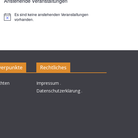
Anstehende Veranstaltungen
Es sind keine anstehenden Veranstaltungen
H
vorhanden.
i
n
w
e
i
s
erpunkte
Rechtliches
chten
Impressum
.
Datenschutzerklärung
.