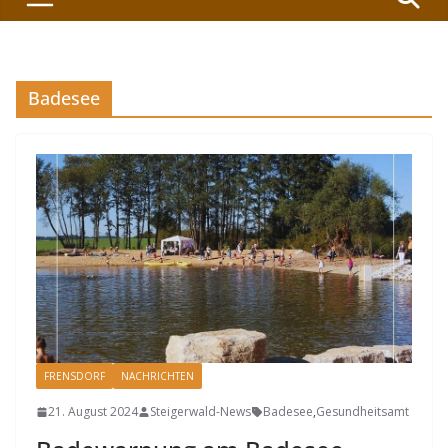
Badesee
FRENSDORF
NACHRICHTEN
21. August 2024
Steigerwald-News
Badesee
,
Gesundheitsamt